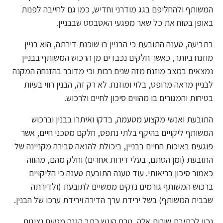
המשותף ולהחליפם בגג מודרני וחדיש, כמו גם לחייבה לפנות
באופן בטוח את כל שאר מפגעי האסבסט שבבניין.
בתביעה, טענה התובעת כי הבניין בו שוכנת דירתה, הוא בניין
מוזנח ביותר, כאשר חלקים נכבדים מן הרכוש המשותף בבניין
נמצאים במצב מוזנח מזה שנים רבות וכי מדובר בהזנחה המקנה
לבניין מראה מרופט, בלוי ומוזנח. לא רק זה, הבנין רווי בעיות
בטיחות והמגורים בו מהווים סיכון לחיים ולרכוש.
התובעת ואנשי מקצוע מטעמה, בדקו ואיתרו בבנין וברכוש
המשותף ליקויים בהיקף בלתי נתפס, חלקם מסכני חיים, אשר
פוגעים באיכות החיים בבניין, ביכולת להנאה סבירה מקניינה של
התובעת (ומן הסתם, בעלי דירות אחרים) וחלק מהם, מהווה
כאמור סיכון בריאותי. עוד טענה התובעת טענה כי הליקויים
ברכוש המשותף גורמים נזקים ממשיים לתובעת (ולדירתה
שבבית המשותף) בשל ירידת ערך הדירה וירידת ערכו של הבנין.
נכון לכתיבת שורות אלה, טרם הוגש כתב הגנה מטעם נציגות