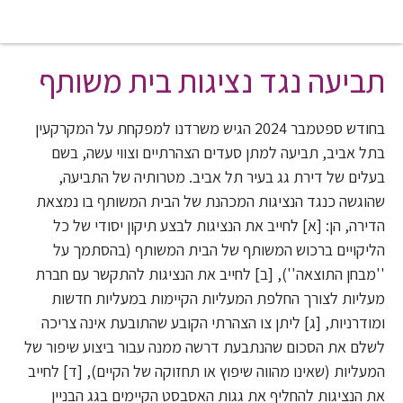
אודות
תביעה נגד נציגות בית משותף
משרד בוטיק בתחום המקרקעין,
בחודש ספטמבר 2024 הגיש משרדנו למפקחת על המקרקעין
פרי חבירתם של עורכי דין בעלי
ניסיון ייחודי ומגוון בכל תחומי
בתל אביב, תביעה למתן סעדים הצהרתיים וצווי עשה, בשם
המקרקעין בישראל
בעלים של דירת גג בעיר תל אביב. מטרותיה של התביעה,
שהוגשה כנגד הנציגות המכהנת של הבית המשותף בו נמצאת
הדירה, הן: [א] לחייב את הנציגות לבצע תיקון יסודי של כל
הליקויים ברכוש המשותף של הבית המשותף (בהסתמך על
''מבחן התוצאה''), [ב] לחייב את הנציגות להתקשר עם חברת
מעליות לצורך החלפת המעליות הקיימות במעליות חדשות
ומודרניות, [ג] ליתן צו הצהרתי הקובע שהתובעת אינה צריכה
לשלם את הסכום שהנתבעת דרשה ממנה עבור ביצוע שיפור של
המעליות (שאינו מהווה שיפוץ או תחזוקה של הקיים), [ד] לחייב
את הנציגות להחליף את גגות האסבסט הקיימים בגג הבניין